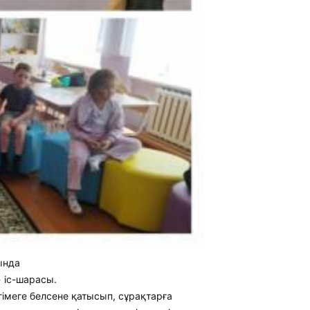
ында
 іс-шарасы.
ңгімеге белсене қатысып, сұрақтарға