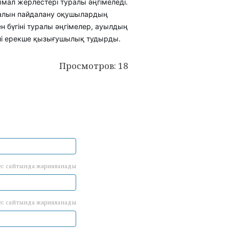
мал жерлестері туралы әңгімеледі.
алын пайдалану оқушылардың
 бүгіні туралы әңгімелер, ауылдың
лі ерекше қызығушылық тудырды.
Просмотров: 18
ес сайтында жарияланады
ес сайтында жарияланады