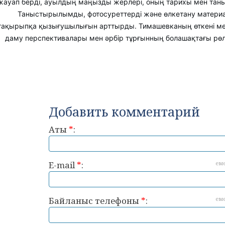
жауап берді, ауылдың маңызды жерлері, оның тарихы мен таны
Таныстырылымды, фотосуреттерді және өлкетану матери
тақырыпқа қызығушылығын арттырды. Тимашевканың өткені мен
даму перспективалары мен әрбір тұрғынның болашақтағы рө
Добавить комментарий
Аты
*
:
E-mail
*
:
ем
Байланыс телефоны
*
:
ем