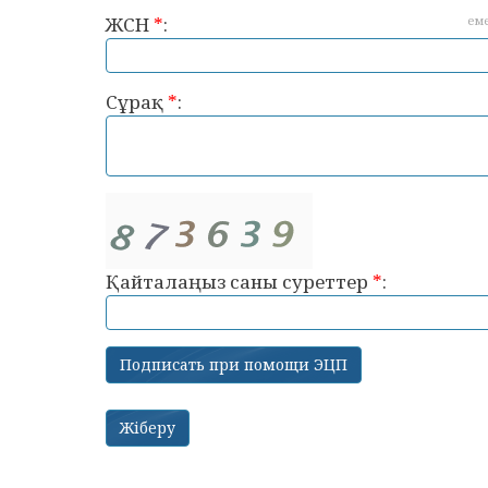
ЖСН
*
:
ем
Сұрақ
*
:
Қайталаңыз саны суреттер
*
: