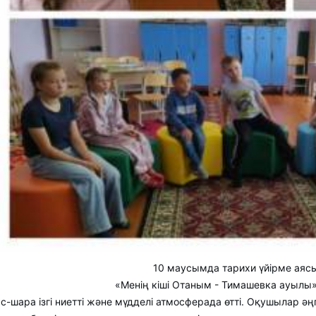
10 маусымда тарихи үйірме аяс
«Менің кіші Отаным - Тимашевка ауылы»
Іс-шара ізгі ниетті және мүдделі атмосферада өтті. Оқушылар ә