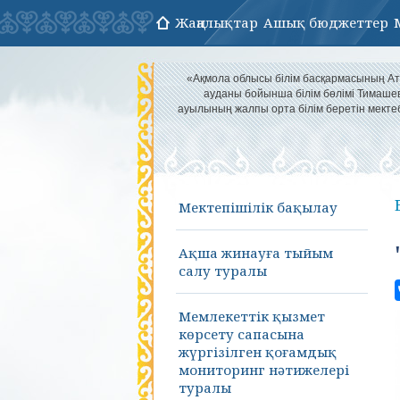
Жаңалықтар
Ашық бюджеттер
«Ақмола облысы білім басқармасының А
ауданы бойынша білім бөлімі Тимаше
ауылының жалпы орта білім беретін мекте
Мектепішілік бақылау
Ақша жинауға тыйым
салу туралы
Мемлекеттік қызмет
көрсету сапасына
жүргізілген қоғамдық
мониторинг нәтижелері
туралы