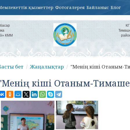
Мемлекеттік қызметтер
Фотогалерея
Байланыс
Блог
тбасар
КГ
вка
Тимаше
бі» КММ
райо
Басты бет
Жаңалықтар
"Менің кіші Отаным-Ти
"Менің кіші Отаным-Тимаше