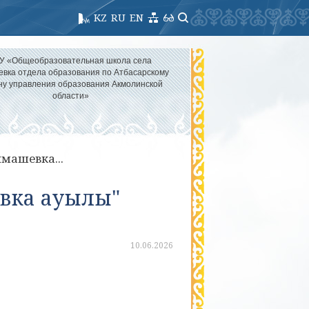
KZ
RU
EN
У «Общеобразовательная школа села
вка отдела образования по Атбасарскому
ну управления образования Акмолинской
области»
машевка...
вка ауылы"
10.06.2026