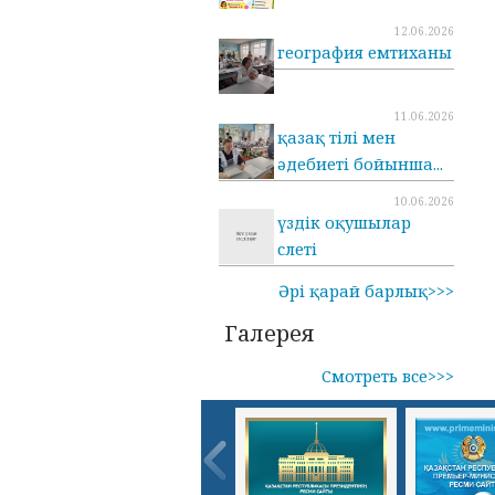
12.06.2026
география емтиханы
11.06.2026
қазақ тілі мен
әдебиеті бойынша...
10.06.2026
үздік оқушылар
слеті
Әрі қарай барлық>>>
Галерея
Смотреть все>>>