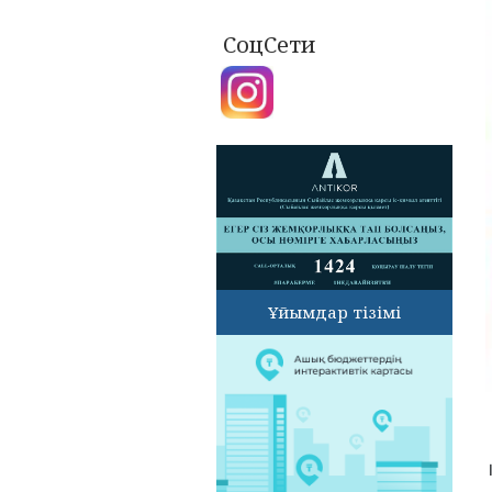
СоцСети
Ұйымдар тізімі