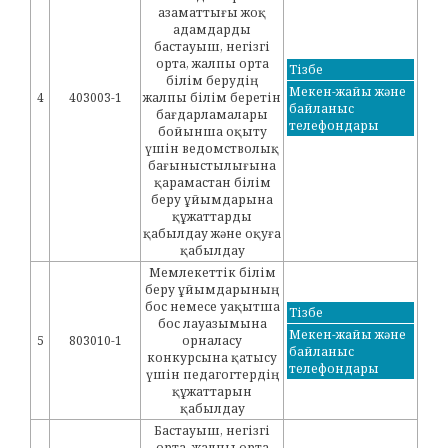
азаматтығы жоқ
адамдарды
бастауыш, негізгі
орта, жалпы орта
Тізбе
білім берудің
Мекен-жайы және
4
403003-1
жалпы білім беретін
байланыс
бағдарламалары
телефондары
бойынша оқыту
үшін ведомстволық
бағыныстылығына
қарамастан білім
беру ұйымдарына
құжаттарды
қабылдау және оқуға
қабылдау
Мемлекеттік білім
беру ұйымдарының
бос немесе уақытша
Тізбе
бос лауазымына
Мекен-жайы және
5
803010-1
орналасу
байланыс
конкурсына қатысу
телефондары
үшін педагогтердің
құжаттарын
қабылдау
Бастауыш, негізгі
орта, жалпы орта