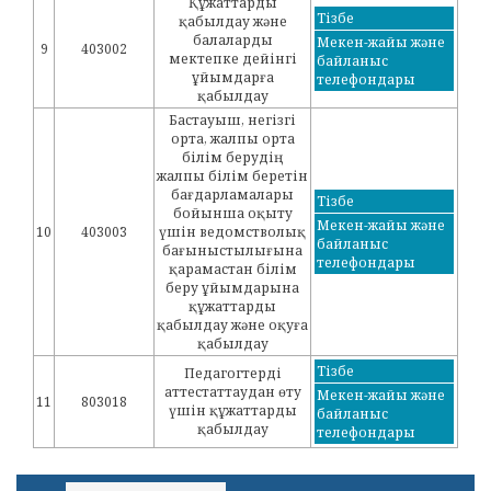
Құжаттарды
Тізбе
қабылдау және
балаларды
Мекен-жайы және
9
403002
мектепке дейінгі
байланыс
ұйымдарға
телефондары
қабылдау
Бастауыш, негізгі
орта, жалпы орта
білім берудің
жалпы білім беретін
бағдарламалары
Тізбе
бойынша оқыту
Мекен-жайы және
10
403003
үшін ведомстволық
байланыс
бағыныстылығына
телефондары
қарамастан білім
беру ұйымдарына
құжаттарды
қабылдау және оқуға
қабылдау
Тізбе
Педагогтерді
аттестаттаудан өту
Мекен-жайы және
11
803018
үшін құжаттарды
байланыс
қабылдау
телефондары