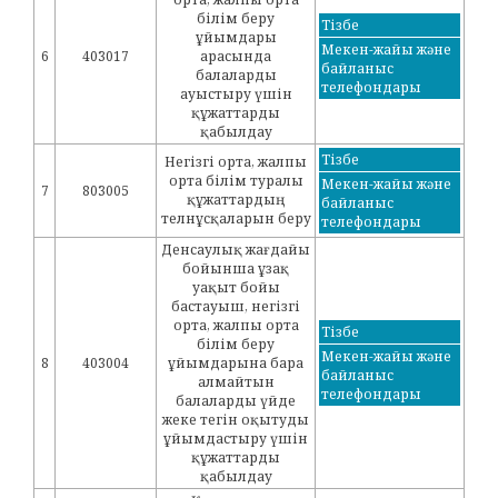
білім беру
Тізбе
ұйымдары
Мекен-жайы және
6
403017
арасында
байланыс
балаларды
телефондары
ауыстыру үшін
құжаттарды
қабылдау
Тізбе
Негізгі орта, жалпы
орта білім туралы
Мекен-жайы және
7
803005
құжаттардың
байланыс
телнұсқаларын беру
телефондары
Денсаулық жағдайы
бойынша ұзақ
уақыт бойы
бастауыш, негізгі
орта, жалпы орта
Тізбе
білім беру
Мекен-жайы және
8
403004
ұйымдарына бара
байланыс
алмайтын
телефондары
балаларды үйде
жеке тегін оқытуды
ұйымдастыру үшін
құжаттарды
қабылдау