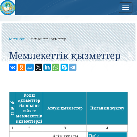
Нав
Басты бет
Мемлекеттік қызметтер
Мемлекеттік қызметтер
Коды
қызметтер
№
тізіліміне
п/
Атауы қызметтер
Нысанын жүктеу
сәйкес
п
мемлекеттік
қызметтерді
1
2
3
4
Тізбе
Білім туралы