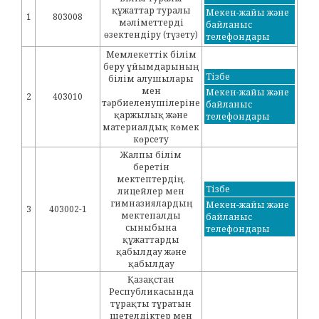
құжаттар туралы
Мекен-жайы және
1
803008
мәліметтерді
байланыс
өзектендіру (түзету)
телефондары
Мемлекеттік білім
беру ұйымдарының
Тізбе
білім алушылары
мен
Мекен-жайы және
2
403010
тәрбиеленушілеріне
байланыс
қаржылық және
телефондары
материалдық көмек
көрсету
Жалпы білім
беретін
мектептердің,
Тізбе
лицейлер мен
гимназиялардың
Мекен-жайы және
3
403002-1
мектепалды
байланыс
сыныбына
телефондары
құжаттарды
қабылдау және
қабылдау
Қазақстан
Республикасында
тұрақты тұратын
шетелдіктер мен