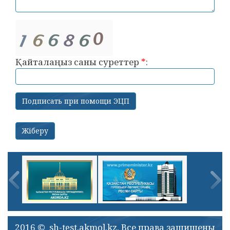
Қайталаңыз саны суреттер
*
:
2016 © sh-test.akmol.kz. Все права защищены