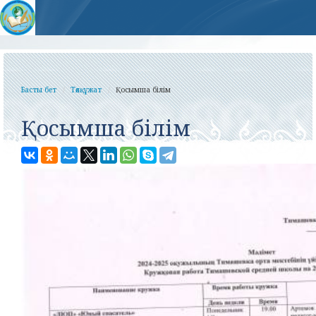
Басты бет
Төлқұжат
Қосымша білім
Қосымша білім