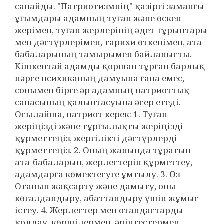
санайды. "Патриотизмнің" қазіргі заманғы
ұғымдары адамның туған және өскен
жерімен, туған жерлерінің әдет-ғұрыптары
мен дәстүрлерімен, тарихи өткенімен, ата-
бабаларының тамырымен байланысты.
Кішкентай адамды қоршап тұрған барлық
нәрсе психиканың дамуына ғана емес,
сонымен бірге әр адамның патриоттық
санасының қалыптасуына әсер етеді.
Осылайша, патриот керек: 1. Туған
жеріңізді және тұрғылықты жеріңізді
құрметтеңіз, жергілікті дәстүрлерді
құрметтеңіз. 2. Оның жанында тұратын
ата-бабаларын, жерлестерін құрметтеу,
адамдарға көмектесуге ұмтылу. 3. Өз
Отанын жақсарту және дамыту, оны
көгалдандыру, абаттандыру үшін жұмыс
істеу. 4. Жерлестер мен отандастарды
қолдау, көршілермен, әріптестермен,