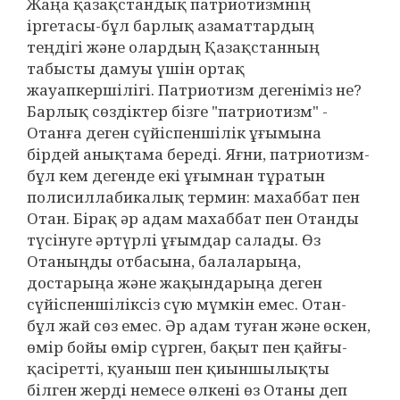
Жаңа қазақстандық патриотизмнің
іргетасы-бұл барлық азаматтардың
теңдігі және олардың Қазақстанның
табысты дамуы үшін ортақ
жауапкершілігі. Патриотизм дегеніміз не?
Барлық сөздіктер бізге "патриотизм" -
Отанға деген сүйіспеншілік ұғымына
бірдей анықтама береді. Яғни, патриотизм-
бұл кем дегенде екі ұғымнан тұратын
полисиллабикалық термин: махаббат пен
Отан. Бірақ әр адам махаббат пен Отанды
түсінуге әртүрлі ұғымдар салады. Өз
Отаныңды отбасына, балаларыңа,
достарыңа және жақындарыңа деген
сүйіспеншіліксіз сүю мүмкін емес. Отан-
бұл жай сөз емес. Әр адам туған және өскен,
өмір бойы өмір сүрген, бақыт пен қайғы-
қасіретті, қуаныш пен қиыншылықты
білген жерді немесе өлкені өз Отаны деп