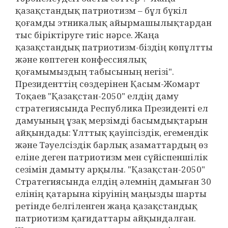
қазақстандық патриотизм – бұл бүкіл
қоғамды этникалық айырмашылықтардан
тыс біріктіруге тиіс нәрсе. Жаңа
қазақстандық патриотизм-біздің көпұлтты
және көптеген конфессиялық
қоғамымыздың табысының негізі".
Президенттің сөздерінен Қасым-Жомарт
Тоқаев "Қазақстан-2050" елдің даму
стратегиясында Республика Президенті ел
дамуының ұзақ мерзімді басымдықтарын
айқындады: Ұлттық қауіпсіздік, егемендік
және Тәуелсіздік барлық азаматтардың өз
еліне деген патриотизм мен сүйіспеншілік
сезімін дамыту арқылы. "Қазақстан-2050"
Стратегиясында елдің әлемнің дамыған 30
елінің қатарына кіруінің маңызды шарты
ретінде белгіленген жаңа қазақстандық
патриотизм қағидаттары айқындалған.