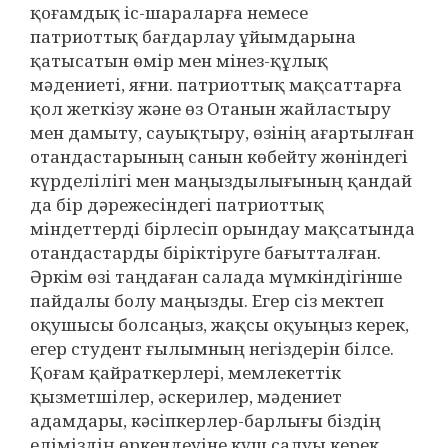
қоғамдық іс-шараларға немесе
патриоттық бағдарлау ұйымдарына
қатысатын өмір мен мінез-құлық
мәдениеті, яғни. патриоттық мақсаттарға
қол жеткізу және өз Отанын жайластыру
мен дамыту, сауықтыру, өзінің ағартылған
отандастарының санын көбейту жөніндегі
күрделілігі мен маңыздылығының қандай
да бір дәрежесіндегі патриоттық
міндеттерді бірлесіп орындау мақсатында
отандастарды біріктіруге бағытталған.
Әркім өзі таңдаған салада мүмкіндігінше
пайдалы болу маңызды. Егер сіз мектеп
оқушысы болсаңыз, жақсы оқуыңыз керек,
егер студент ғылымның негіздерін білсе.
Қоғам қайраткерлері, мемлекеттік
қызметшілер, әскерилер, мәдениет
адамдары, кәсіпкерлер-барлығы біздің
еліміздің өркендеуіне күш салуы керек.