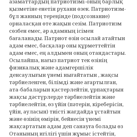
азаматтардың патриотизмі-оның барлық
қызметіне енетін рухани өзек. Патриотизм-
бұл жанның тереңінде (подсознание)
орналасқан өте жақын сезім. Патриотизм
сөзбен емес, әр адамның ісімен
бағаланады. Патриот өзін осылай атайтын
адам емес, басқалар оны құрметтейтін
адам емес, ең алдымен оның отандастары.
Осылайша, нағыз патриот тек өзінің
физикалық және адамгершілік
денсаулығын үнемі нығайтатын , жақсы
тәрбиеленген, білімді және ағартылған,
ата-бабаларын қастерлейтін, ұрпақтарын
жақсы дәстүрлерде тәрбиелейтін және
тәрбиелейтін, өз үйін (пәтерін, кіреберісін,
үйін, ауласын) тиісті жағдайда ұстайтын
және өзінің өмірін, бейнесін үнемі
жақсартатын адам деп санауға болады өз
Отанының игілігі үшін жұмыс істейтін,