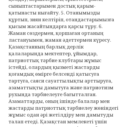
сыныптастарымен достық қарым-
қатынасты нығайту. 5. Отанымызды
құртып, зиян келтіріп, отандастарымызға
қысым жасайтындарға қарсы тұру. 6.
Жаман сөздермен, қоршаған ортаның
ластануымен, жаман әдеттермен күресу.
Қазақстанның барлық дерлік
қалаларында мектептер, ұйымдар,
патриоттық тәрбие клубтары жұмыс
істейді, олардың қызметі жастарды
қоғамдық өмірге белсенді қатысуға
тартуға, саяси сауаттылықты арттыруға,
азаматтықты дамытуға және патриотизм
рухында тәрбиелеуге бағытталған.
Азаматтарды, оның ішінде балалар мен
жастарды патриоттық тәрбиелеу жөніндегі
жұмыс одан әрі жетілдіру мен дамытуды
талап етеді. Қазақстан мемлекеті үшін