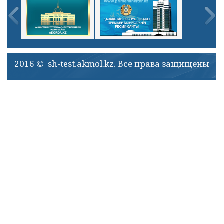
2016 © sh-test.akmol.kz. Все права защищены