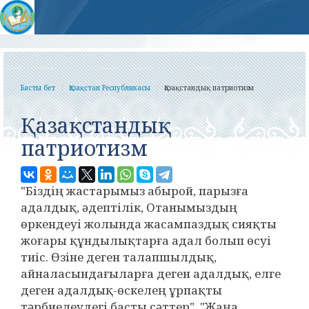
Басты бет
Қазақстан Республикасы
Қазақстандық патриотизм
Қазақстандық
патриотизм
"Біздің жастарымыз абырой, парызға
адалдық, әдептілік, Отанымыздың
өркендеуі жолында жасампаздық сияқты
жоғары құндылықтарға адал болып өсуі
тиіс. Өзіне деген талапшылдық,
айналасындағыларға деген адалдық, елге
деген адалдық-өскелең ұрпақты
тәрбиелеудегі басты сәттер". "Жаңа