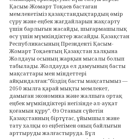
Қасым-Жомарт Тоқаев бастаған
мемлекетіміз қазақстандықтардың өмір
сүру және еңбек жағдайларын жақсарту
үшін барлығын жасайды, шығармашылық
өсу үшін мүмкіндіктер жасайды. Қазақстан
Республикасының Президенті Қасым-
Жомарт Тоқаевтың Қазақстан халқына
Жолдауы осының жарқын мысалы болып
табылады. Жолдауда ел дамуының басты
мақсаттары мен міндеттері
айқындалған:"біздің басты мақсатымыз —
2050 жылға қарай мықты мемлекет,
дамыған экономика және жалпыға ортақ
еңбек мүмкіндіктері негізінде әл-ауқат
қоғамын құру". Өз Отанын сүйетін
Қазақстанның біртұтас, ұйымшыл және
тату халқы өз еңбегімен оның байлығын
арттыруды жалғастыруда. Бұл