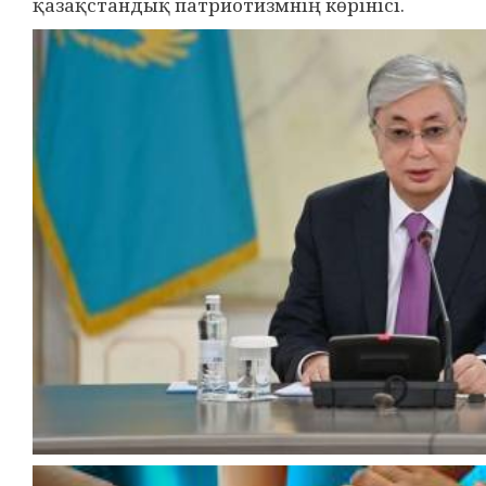
қазақстандық патриотизмнің көрінісі.