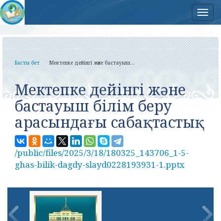
Нав
Басты бет
Мектепке дейінгі және бастауыш...
Мектепке дейінгі және
бастауыш білім беру
арасындағы сабақтастық
/public/files/2025/3/18/180325_143706_1-5-
ghas-bilik-dagdy-slayd0228193931-1.pptx